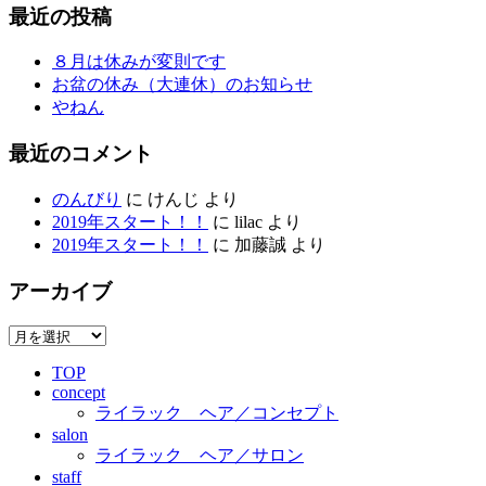
最近の投稿
８月は休みが変則です
お盆の休み（大連休）のお知らせ
やねん
最近のコメント
のんびり
に
けんじ
より
2019年スタート！！
に
lilac
より
2019年スタート！！
に
加藤誠
より
アーカイブ
ア
ー
TOP
カ
concept
イ
ライラック ヘア／コンセプト
ブ
salon
ライラック ヘア／サロン
staff