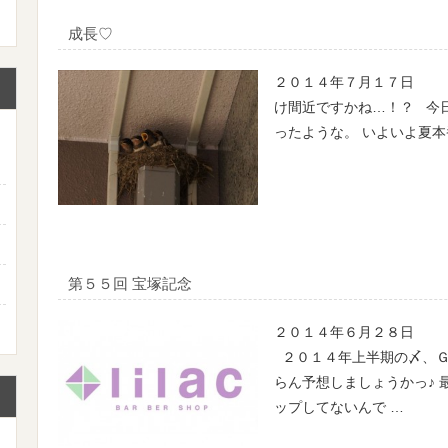
成長♡
２０１４年７月１７日 
け間近ですかね…！？ 今
ったような。 いよいよ夏
第５５回 宝塚記念
２０１４年６月２８日 
２０１４年上半期の〆、Ｇ
らん予想しましょうかっ♪
ップしてないんで …