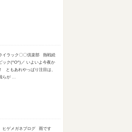
イラック〇〇倶楽部 熱戦続
ック(^O^)／ いよいよ今夜か
！ ともあれやっぱり注目は、
我らが …
ヒゲメガネブログ 雨です