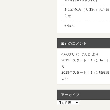
お盆の休み（大連休）のお知
らせ
やねん
最近のコメント
のんびり
に
けんじ
より
2019年スタート！！
に
lilac
よ
り
2019年スタート！！
に
加藤誠
より
アーカイブ
ア
ー