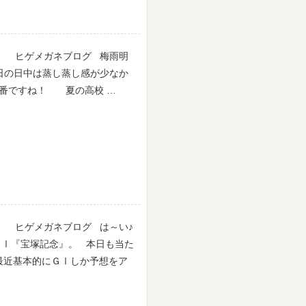
ヒゲメガネブログ 梅雨明
日の日中は蒸し蒸し感が少なか
本番ですね！ 夏の高校 …
ヒゲメガネブログ は～い♪
Ⅰ『宝塚記念』。 本日も当た
 最近基本的にＧⅠしか予想をア