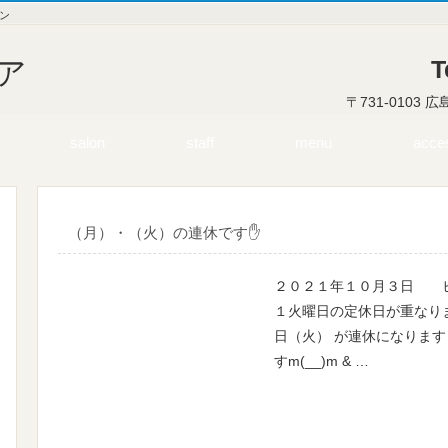
ン
ア
T
〒731-0103 
salon
staff
menu
acce
（月）・（火）の連休です✋
２０２１年１０月３日 
１火曜日の定休日が重なり
日（火） が連休になりま
すm(__)m & …