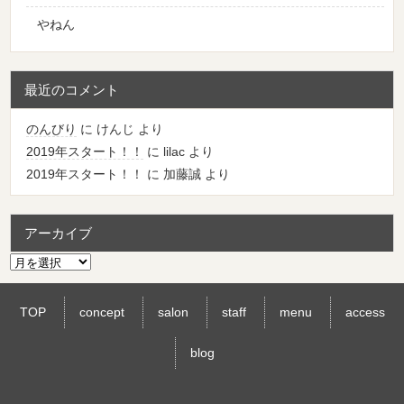
やねん
最近のコメント
のんびり
に
けんじ
より
2019年スタート！！
に
lilac
より
2019年スタート！！
に
加藤誠
より
アーカイブ
ア
ー
カ
TOP
concept
salon
staff
menu
access
イ
ブ
blog