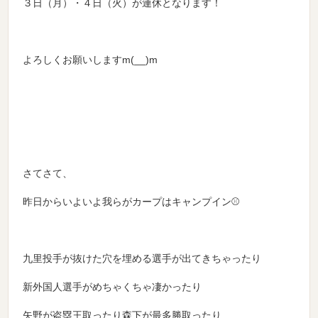
３日（月）・４日（火）が連休となります！
よろしくお願いしますm(__)m
さてさて、
昨日からいよいよ我らがカープはキャンプイン⚾
九里投手が抜けた穴を埋める選手が出てきちゃったり
新外国人選手がめちゃくちゃ凄かったり
矢野が盗塁王取ったり森下が最多勝取ったり