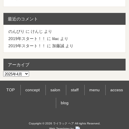
最近のコメント
のんびり
に
けんじ
より
2019年スタート！！
に
lilac
より
2019年スタート！！
に
加藤誠
より
アーカイブ
ア
ー
カ
TOP
concept
salon
staff
menu
access
イ
ブ
blog
Copyright © 2026 ライラック ヘア All rights Reserved.
Web Templates by