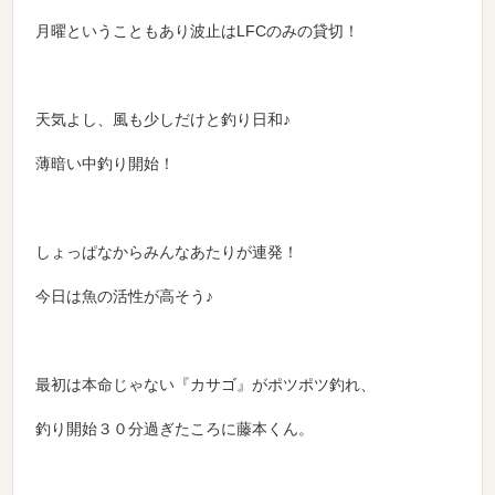
月曜ということもあり波止はLFCのみの貸切！
天気よし、風も少しだけと釣り日和♪
薄暗い中釣り開始！
しょっぱなからみんなあたりが連発！
今日は魚の活性が高そう♪
最初は本命じゃない『カサゴ』がポツポツ釣れ、
釣り開始３０分過ぎたころに藤本くん。