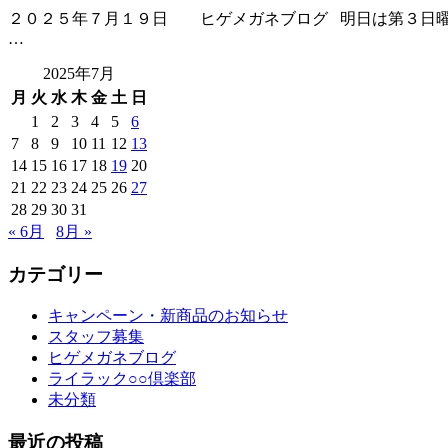
２０２５年７月１９日 ヒゲメガネブログ 明日は第３日曜日の
…
2025年7月
月
火
水
木
金
土
日
1
2
3
4
5
6
7
8
9
10
11
12
13
14
15
16
17
18
19
20
21
22
23
24
25
26
27
28
29
30
31
« 6月
8月 »
カテゴリー
キャンペーン・新商品のお知らせ
スタッフ募集
ヒゲメガネブログ
ライラック○○倶楽部
未分類
最近の投稿