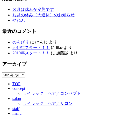
８月は休みが変則です
お盆の休み（大連休）のお知らせ
やねん
最近のコメント
のんびり
に
けんじ
より
2019年スタート！！
に
lilac
より
2019年スタート！！
に
加藤誠
より
アーカイブ
ア
ー
TOP
カ
concept
イ
ライラック ヘア／コンセプト
ブ
salon
ライラック ヘア／サロン
staff
menu