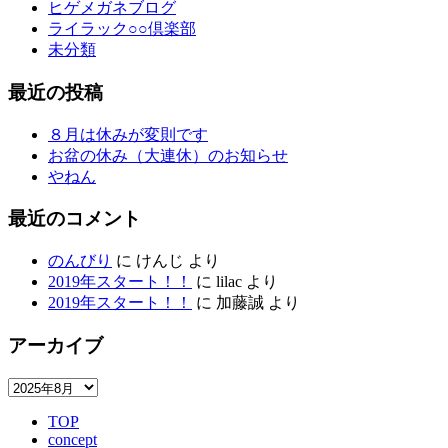
ヒゲメガネブログ
ライラック○○倶楽部
未分類
最近の投稿
８月は休みが変則です
お盆の休み（大連休）のお知らせ
やねん
最近のコメント
のんびり
に
けんじ
より
2019年スタート！！
に
lilac
より
2019年スタート！！
に
加藤誠
より
アーカイブ
ア
ー
TOP
カ
concept